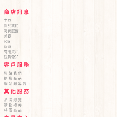
商 店 訊 息
主頁
關於我們
寄養服務
美容
rola
報道
有用資訊
送貨需知
客 戶 服 務
聯 絡 我 們
退 換 商 品
網 站 總 導 覽
其 他 服 務
品 牌 總 覽
購 物 禮 券
特 價 商 品