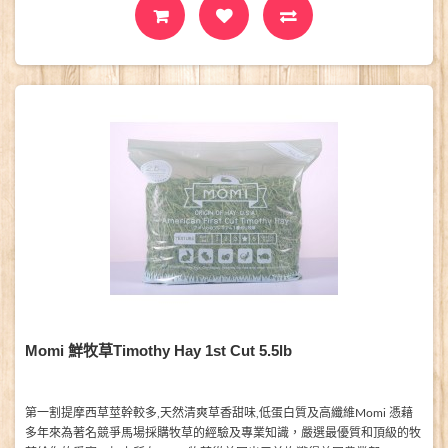
Momi 鮮牧草Timothy Hay 1st Cut 5.5lb
第一割提摩西草莖幹較多,天然清爽草香甜味,低蛋白質及高纖維Momi 憑藉
多年來為著名競爭馬場採購牧草的經驗及專業知識，嚴選最優質和頂級的牧