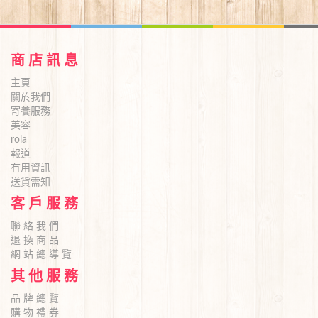
商 店 訊 息
主頁
關於我們
寄養服務
美容
rola
報道
有用資訊
送貨需知
客 戶 服 務
聯 絡 我 們
退 換 商 品
網 站 總 導 覽
其 他 服 務
品 牌 總 覽
購 物 禮 券