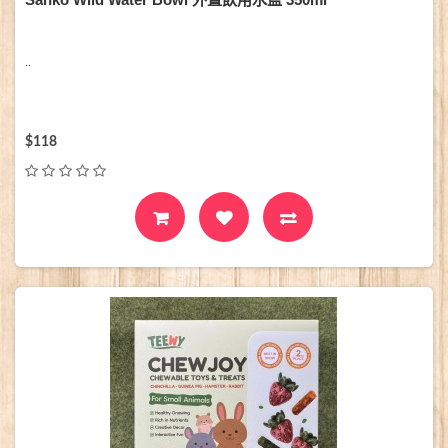
..
$118