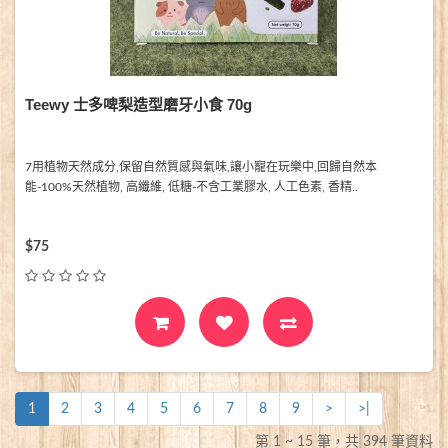
Teewy 士多啤梨造型磨牙小食 70g
7用植物天然成分,保留自然質感與氣味,讓小寵在玩樂中,回歸自然本
能-100%天然植物, 高纖維, 低糖-不含工業膠水, 人工色素, 香精..
$75
1
2
3
4
5
6
7
8
9
>
>|
第 1 ~ 15 筆，共 394 筆資料