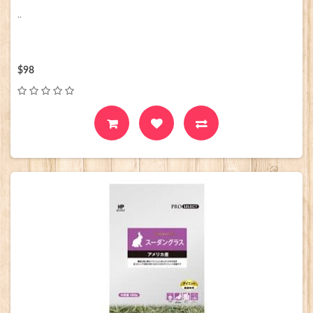
..
$98