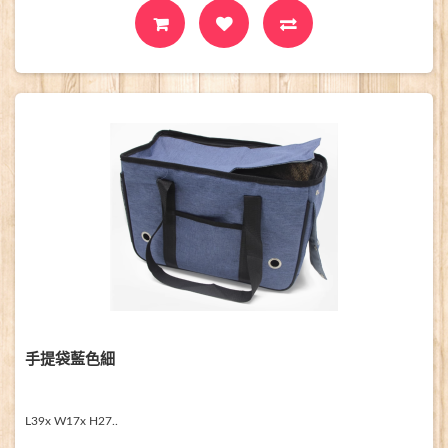
手提袋藍色細
L39x W17x H27..