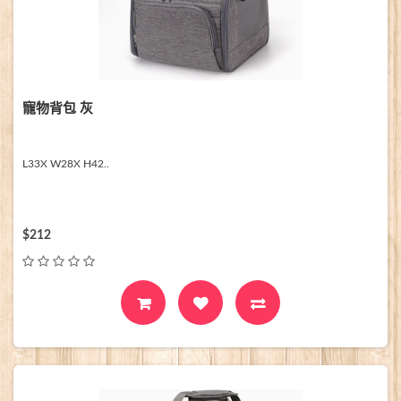
寵物背包 灰
L33X W28X H42..
$212