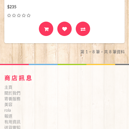
$235
第 1 ~ 8 筆，共 8 筆資料
商 店 訊 息
主頁
關於我們
寄養服務
美容
rola
報道
有用資訊
送貨需知