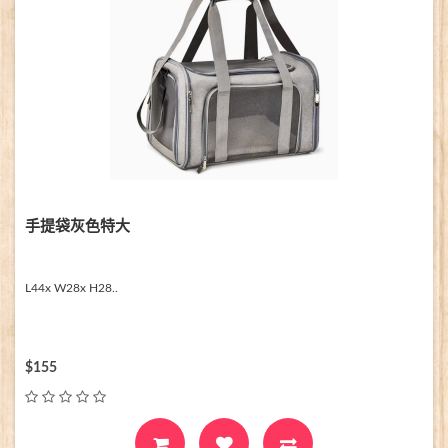
手提袋灰色特大
L44x W28x H28..
$155