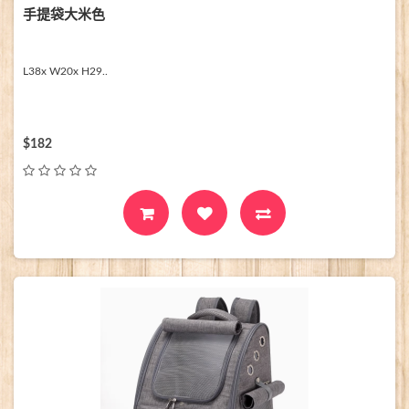
手提袋大米色
L38x W20x H29..
$182